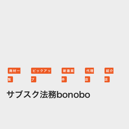
商材一
ピックアッ
新着案
代理
紹介
覧
プ
件
店
店
サブスク法務bonobo